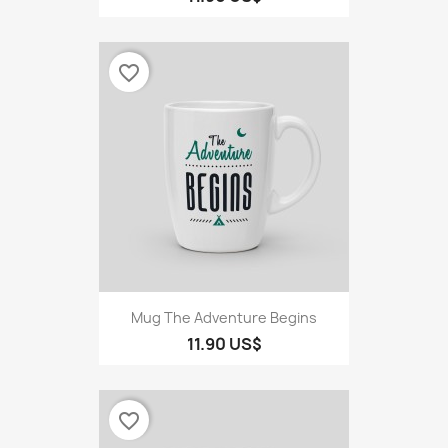
favorite_border
Mug The Adventure Begins
11.90 US$
favorite_border