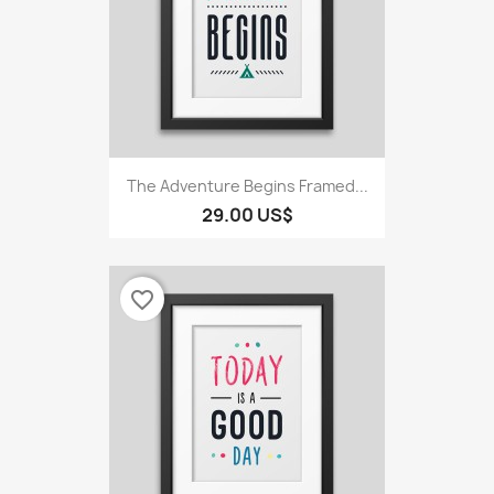
The Adventure Begins Framed...
29.00 US$
favorite_border