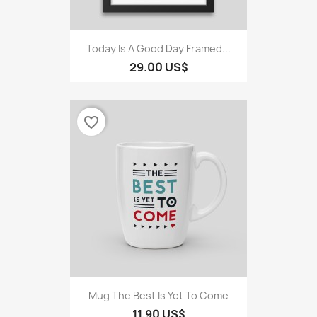
Today Is A Good Day Framed...
29.00 US$
favorite_border
Mug The Best Is Yet To Come
11.90 US$