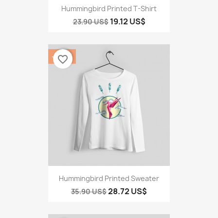
Hummingbird Printed T-Shirt
19.12 US$
23.90 US$
‎-20%
favorite_border
Hummingbird Printed Sweater
28.72 US$
35.90 US$