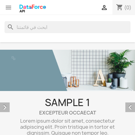
shopping_cart


(0)
search
S
SAMPLE 1
EXCE


Lorem ipsum d
EXCEPTEUR OCCAECAT
adipiscing elit
ipsum dolor sit amet, consectetur
dignissim.
ing elit. Proin tristique in tortor et
Maecen
issim. Quisque non tempor leo.