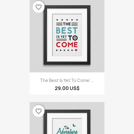
favorite_border
The Best Is Yet To Come'...
29.00 US$
favorite_border