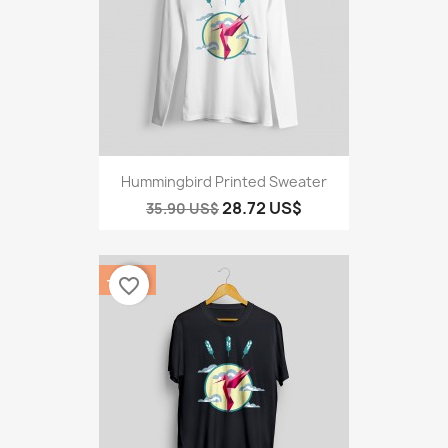
Hummingbird Printed Sweater
28.72 US$
35.90 US$
‎-20%
favorite_border