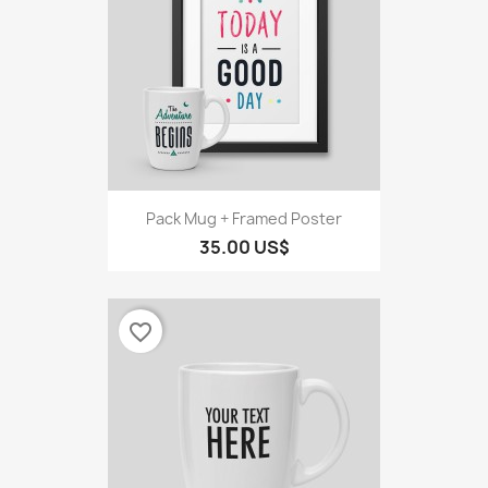
Pack Mug + Framed Poster
35.00 US$
favorite_border