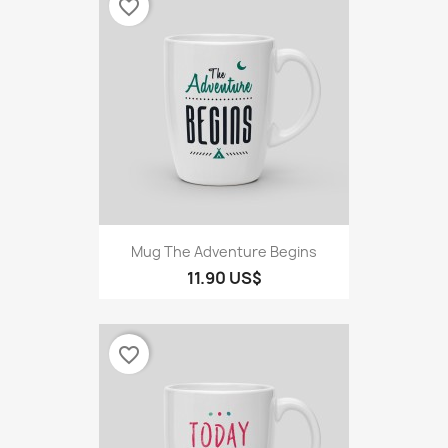
favorite_border
Mug The Adventure Begins
11.90 US$
favorite_border