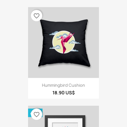
favorite_border
Hummingbird Cushion
18.90 US$
حزمة
favorite_border