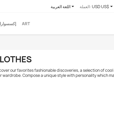

USD US$
العملة:
اللغة العربية
ART
إكسسوارا
LOTHES
cover our favorites fashionable discoveries, a selection of cool 
r wardrobe. Compose a unique style with personality which m