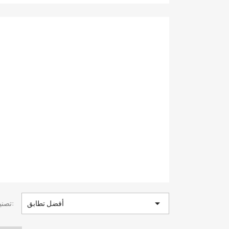

أفضل تطابق
تصنيف بواسطة: