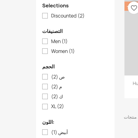
Selections
‎-20
favorite_border
Discounted
(2)
التصنيفات
Men
(1)
Women
(1)
الحجم
ص
(2)
Hu
م
(2)
ك
(2)
XL
(2)
اللون:
أبيض
(1)