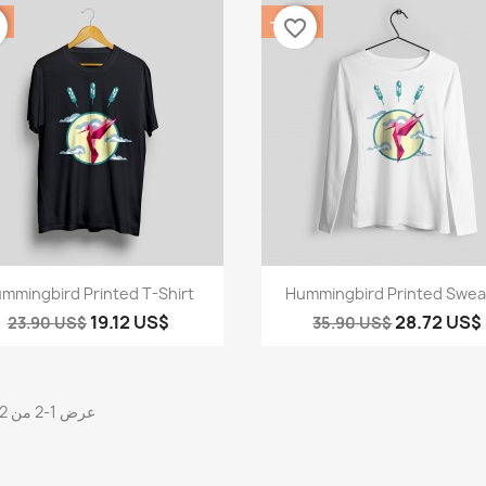
%
‎-20%
favorite_border
نظرة سريعة
نظرة سريعة


mmingbird Printed T-Shirt
Hummingbird Printed Swea
19.12 US$
28.72 US$
23.90 US$
35.90 US$
عرض 1-2 من 2 منتجات